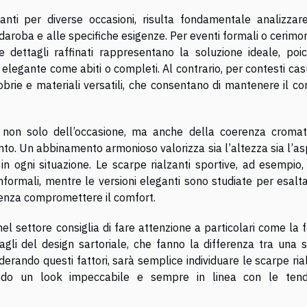
zanti per diverse occasioni, risulta fondamentale analizzar
rdaroba e alle specifiche esigenze. Per eventi formali o cerimon
e dettagli raffinati rappresentano la soluzione ideale, poic
legante come abiti o completi. Al contrario, per contesti cas
obrie e materiali versatili, che consentano di mantenere il c
o non solo dell’occasione, ma anche della coerenza cromat
ento. Un abbinamento armonioso valorizza sia l’altezza sia l’a
 in ogni situazione. Le scarpe rialzanti sportive, ad esempio
nformali, mentre le versioni eleganti sono studiate per esalt
senza compromettere il comfort.
 settore consiglia di fare attenzione a particolari come la 
ttagli del design sartoriale, che fanno la differenza tra una 
erando questi fattori, sarà semplice individuare le scarpe ria
ando un look impeccabile e sempre in linea con le ten