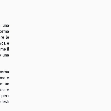
e una
 forma
re le
mica e
ome il
o una
terna
rme e
ne: un
mica e
 per i
ntesti