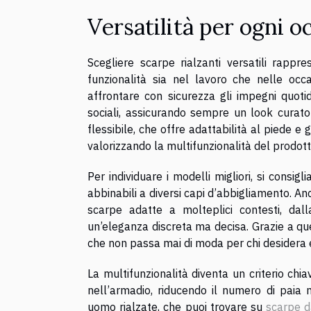
Versatilità per ogni o
Scegliere scarpe rialzanti versatili rappr
funzionalità sia nel lavoro che nelle occas
affrontare con sicurezza gli impegni quotid
sociali, assicurando sempre un look curat
flessibile, che offre adattabilità al piede e 
valorizzando la multifunzionalità del prodott
Per individuare i modelli migliori, si consig
abbinabili a diversi capi d’abbigliamento. An
scarpe adatte a molteplici contesti, dall
un’eleganza discreta ma decisa. Grazie a ques
che non passa mai di moda per chi desidera es
La multifunzionalità diventa un criterio chi
nell’armadio, riducendo il numero di paia
uomo rialzate, che puoi trovare su
scarpe d