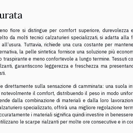
durata
pieno fiore si distingue per comfort superiore, durevolezza 
elto da molti tecnici calzaturieri specializzati, si adatta alla
all’usura. Tuttavia, richiede una cura costante per mantene
ternativa, la pelle sintetica fornisce una soluzione più econo
no traspirante e meno confortevole a lungo termine. Tessuti c
ialzanti, garantiscono leggerezza e freschezza ma presentan
ti.
cide direttamente sulla sensazione di camminata: una suola in
notevolmente il comfort, distribuendo il peso in modo unifo
ipende dalla combinazione di materiali e dalla loro lavorazio
alzaturiero specializzato, offrirà una migliore regolazione ter
uratamente i materiali significa quindi investire in benessere
 utilizzano le scarpe rialzanti per molte ore consecutive e in co