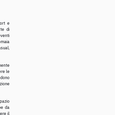
ort e
te di
venti
omaia
asual,
lmente
ere le
edono
uzione
spazio
pe da
ere il