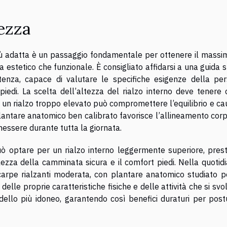
tezza
più adatta è un passaggio fondamentale per ottenere il massi
ta estetico che funzionale. È consigliato affidarsi a una guida s
enza, capace di valutare le specifiche esigenze della per
piedi. La scelta dell’altezza del rialzo interno deve tenere 
 un rialzo troppo elevato può compromettere l’equilibrio e ca
 plantare anatomico ben calibrato favorisce l’allineamento cor
nessere durante tutta la giornata.
può optare per un rialzo interno leggermente superiore, pres
ezza della camminata sicura e il comfort piedi. Nella quotidi
scarpe rialzanti moderata, con plantare anatomico studiato p
delle proprie caratteristiche fisiche e delle attività che si sv
dello più idoneo, garantendo così benefici duraturi per post