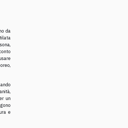
mo da
tilata
sona,
conto
usare
poreo,
tando
anità,
er un
olgono
ura e