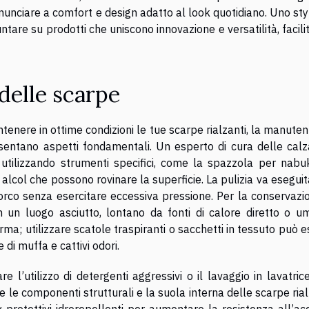
unciare a comfort e design adatto al look quotidiano. Uno styl
are su prodotti che uniscono innovazione e versatilità, facil
delle scarpe
enere in ottime condizioni le tue scarpe rialzanti, la manute
esentano aspetti fondamentali. Un esperto di cura delle calz
 utilizzando strumenti specifici, come la spazzola per nabu
i alcol che possono rovinare la superficie. La pulizia va esegui
orco senza esercitare eccessiva pressione. Per la conservazio
 un luogo asciutto, lontano da fonti di calore diretto o umi
ma; utilizzare scatole traspiranti o sacchetti in tessuto può 
di muffa e cattivi odori.
 l’utilizzo di detergenti aggressivi o il lavaggio in lavatric
le componenti strutturali e la suola interna delle scarpe rial