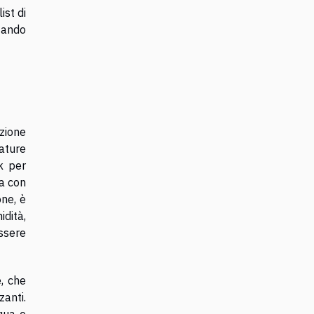
ist di
itando
nzione
ature
k per
ta con
ne, è
dità,
essere
e, che
zanti.