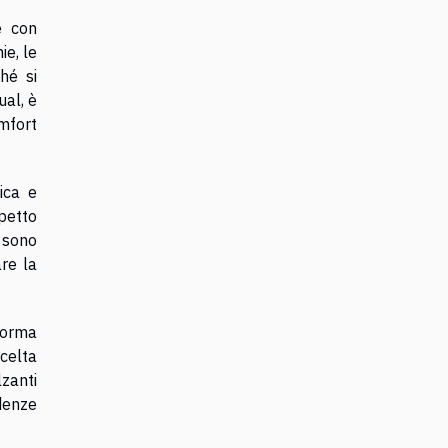
e con
ie, le
hé si
ual, è
omfort
ica e
spetto
, sono
are la
forma
scelta
lzanti
denze