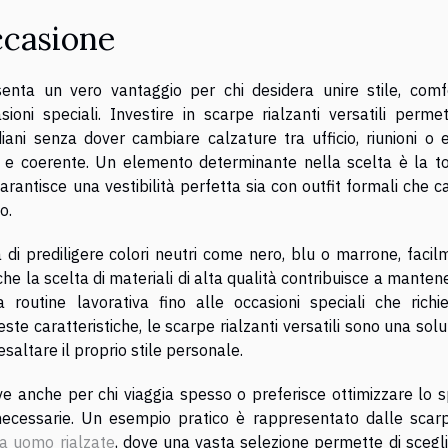
ccasione
esenta un vero vantaggio per chi desidera unire stile, comf
ioni speciali. Investire in scarpe rialzanti versatili permet
iani senza dover cambiare calzature tra ufficio, riunioni o e
o e coerente. Un elemento determinante nella scelta è la t
garantisce una vestibilità perfetta sia con outfit formali che c
o.
lia di prediligere colori neutri come nero, blu o marrone, faci
che la scelta di materiali di alta qualità contribuisce a manten
a routine lavorativa fino alle occasioni speciali che richi
te caratteristiche, le scarpe rialzanti versatili sono una sol
altare il proprio stile personale.
ave anche per chi viaggia spesso o preferisce ottimizzare lo 
 necessarie. Un esempio pratico è rappresentato dalle scar
a uomo rialzate
, dove una vasta selezione permette di scegli